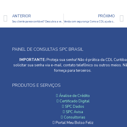
ANTERIOR
PRÓXIMO
Seu cliente parece confiável? Descubra a verdade antes de conceder crédito
Venda com segurança: Como a CDL ajuda sua empresa a crescer sem prejuízos
PAINEL DE CONSULTAS SPC BRASIL
IMPORTANTE:
Proteja sua senha! Não é prática da CDL Curitiba
solicitar sua senha via e-mail, contato telefônico ou outros meios. N
forneça para terceiros.
PRODUTOS E SERVIÇOS
Ánalise de Crédito
Certificado Digital
SPC Dados
SPC Avisa
Consultorias
Portal Meu Bolso Feliz