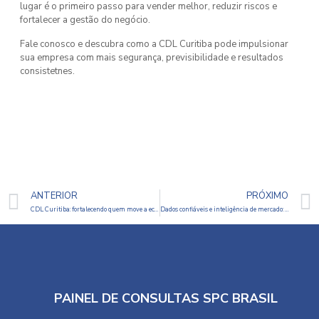
lugar é o primeiro passo para vender melhor, reduzir riscos e
fortalecer a gestão do negócio.
Fale conosco e descubra como a CDL Curitiba pode impulsionar
sua empresa com mais segurança, previsibilidade e resultados
consistetnes.
ANTERIOR
PRÓXIMO
CDL Curitiba: fortalecendo quem move a economia da cidade
Dados confiáveis e inteligência de mercado: a base para uma gestão de crédito segura e eficiente
PAINEL DE CONSULTAS SPC BRASIL