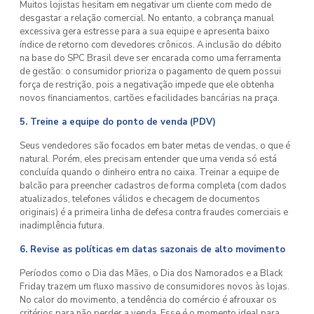
Muitos lojistas hesitam em negativar um cliente com medo de
desgastar a relação comercial. No entanto, a cobrança manual
excessiva gera estresse para a sua equipe e apresenta baixo
índice de retorno com devedores crônicos. A inclusão do débito
na base do SPC Brasil deve ser encarada como uma ferramenta
de gestão: o consumidor prioriza o pagamento de quem possui
força de restrição, pois a negativação impede que ele obtenha
novos financiamentos, cartões e facilidades bancárias na praça.
5. Treine a equipe do ponto de venda (PDV)
Seus vendedores são focados em bater metas de vendas, o que é
natural. Porém, eles precisam entender que uma venda só está
concluída quando o dinheiro entra no caixa. Treinar a equipe de
balcão para preencher cadastros de forma completa (com dados
atualizados, telefones válidos e checagem de documentos
originais) é a primeira linha de defesa contra fraudes comerciais e
inadimplência futura.
6. Revise as políticas em datas sazonais de alto movimento
Períodos como o Dia das Mães, o Dia dos Namorados e a Black
Friday trazem um fluxo massivo de consumidores novos às lojas.
No calor do movimento, a tendência do comércio é afrouxar os
critérios para não perder a venda. Esse é o momento ideal para