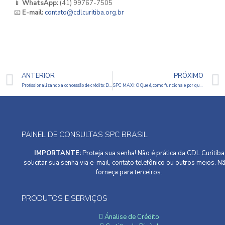
📱
WhatsApp:
(41) 99767-7505
📧
E-mail:
contato@cdlcuritiba.org.br
ANTERIOR
PRÓXIMO
Profissionalizando a concessão de crédito: Da intuição à excelência operacional
SPC MAXI: O Que é, como funciona e por que é essencial para o seu negócio
PAINEL DE CONSULTAS SPC BRASIL
IMPORTANTE:
Proteja sua senha! Não é prática da CDL Curitiba
solicitar sua senha via e-mail, contato telefônico ou outros meios. N
forneça para terceiros.
PRODUTOS E SERVIÇOS
Ánalise de Crédito